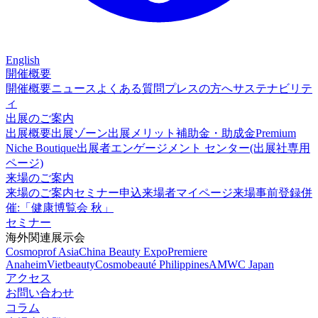
English
開催概要
開催概要
ニュース
よくある質問
プレスの方へ
サステナビリテ
ィ
出展のご案内
出展概要
出展ゾーン
出展メリット
補助金・助成金
Premium
Niche Boutique
出展者エンゲージメント センター(出展社専用
ページ)
来場のご案内
来場のご案内
セミナー申込
来場者マイページ
来場事前登録
併
催:「健康博覧会 秋」
セミナー
海外関連展示会
Cosmoprof Asia
China Beauty Expo
Premiere
Anaheim
Vietbeauty
Cosmobeauté Philippines
AMWC Japan
アクセス
お問い合わせ
コラム