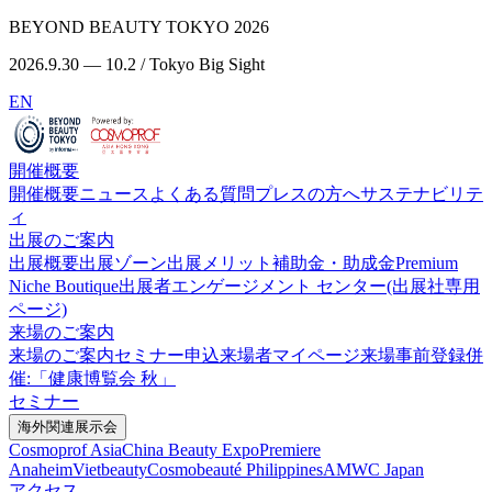
BEYOND BEAUTY TOKYO 2026
2026.9.30 — 10.2 / Tokyo Big Sight
EN
開催概要
開催概要
ニュース
よくある質問
プレスの方へ
サステナビリテ
ィ
出展のご案内
出展概要
出展ゾーン
出展メリット
補助金・助成金
Premium
Niche Boutique
出展者エンゲージメント センター(出展社専用
ページ)
来場のご案内
来場のご案内
セミナー申込
来場者マイページ
来場事前登録
併
催:「健康博覧会 秋」
セミナー
海外関連展示会
Cosmoprof Asia
China Beauty Expo
Premiere
Anaheim
Vietbeauty
Cosmobeauté Philippines
AMWC Japan
アクセス