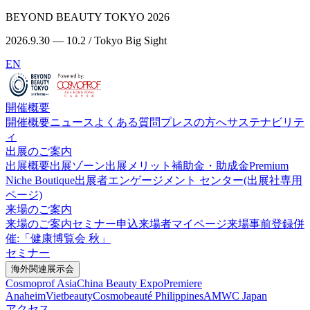
BEYOND BEAUTY TOKYO 2026
2026.9.30 — 10.2 / Tokyo Big Sight
EN
開催概要
開催概要
ニュース
よくある質問
プレスの方へ
サステナビリテ
ィ
出展のご案内
出展概要
出展ゾーン
出展メリット
補助金・助成金
Premium
Niche Boutique
出展者エンゲージメント センター(出展社専用
ページ)
来場のご案内
来場のご案内
セミナー申込
来場者マイページ
来場事前登録
併
催:「健康博覧会 秋」
セミナー
海外関連展示会
Cosmoprof Asia
China Beauty Expo
Premiere
Anaheim
Vietbeauty
Cosmobeauté Philippines
AMWC Japan
アクセス