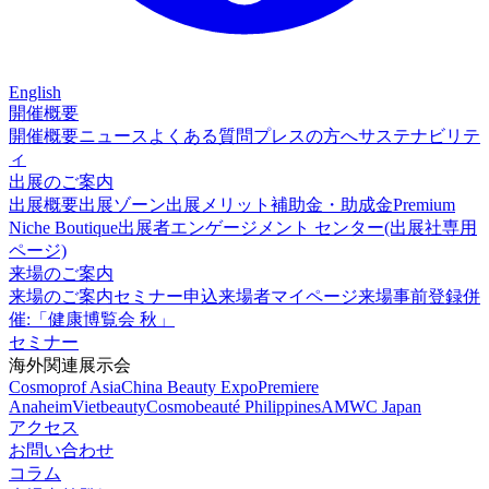
English
開催概要
開催概要
ニュース
よくある質問
プレスの方へ
サステナビリテ
ィ
出展のご案内
出展概要
出展ゾーン
出展メリット
補助金・助成金
Premium
Niche Boutique
出展者エンゲージメント センター(出展社専用
ページ)
来場のご案内
来場のご案内
セミナー申込
来場者マイページ
来場事前登録
併
催:「健康博覧会 秋」
セミナー
海外関連展示会
Cosmoprof Asia
China Beauty Expo
Premiere
Anaheim
Vietbeauty
Cosmobeauté Philippines
AMWC Japan
アクセス
お問い合わせ
コラム